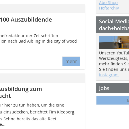
Abo-Shop
Heftarchiv
t 100 Auszubildende
Social-Medi
dach+holzb
hefredakteur der Zeitschriften
 nach Bad Aibling in die city of wood 
Unseren YouTu
Werkzeugtests,
mehr
mehr finden Si
Sie finden uns
Instagram
.
Jobs
 Ausbildung zum
ucht
r hier zu tun haben, um die eine
 einzudecken, berichtet Tim Kleeberg.
s Sehne bereits das alte Reet
...