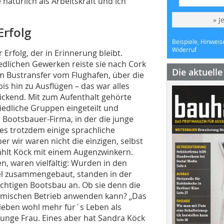
natürlich als Arbeitskraft und ich
» J
Erfolg
Beispiele, Hinweis
Widerruf
Erfolg, der in Erinnerung bleibt.
dlichen Gewerken reiste sie nach Cork
Die aktuell
m Bustransfer vom Flughafen, über die
s hin zu Ausflügen – das war alles
lickend. Mit zum Aufenthalt gehörte
iedliche Gruppen eingeteilt und
r Bootsbauer-Firma, in der die junge
 trotzdem einige sprachliche
r wir waren nicht die einzigen, selbst
ählt Köck mit einem Augenzwinkern.
n, waren vielfältig: Wurden in den
el zusammengebaut, standen in der
chtigen Bootsbau an. Ob sie denn die
heimischen Betrieb anwenden kann? „Das
rieben wohl mehr für´s Leben als
junge Frau. Eines aber hat Sandra Köck