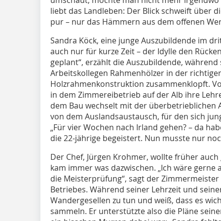
liebt das Landleben: Der Blick schweift über d
pur – nur das Hämmern aus dem offenen Werks
Sandra Köck, eine junge Auszubildende im dri
auch nur für kurze Zeit – der Idylle den Rücken
geplant“, erzählt die Auszubildende, während
Arbeitskollegen Rahmenhölzer in der richtig
Holzrahmenkonstruktion zusammenklopft. Vor 
in dem Zimmereibetrieb auf der Alb ihre Lehre
dem Bau wechselt mit der überbetrieblichen A
von dem Auslandsaustausch, für den sich ju
„Für vier Wochen nach Irland gehen? – da habe
die 22-jährige begeistert. Nun musste nur noch
Der Chef, Jürgen Krohmer, wollte früher auch
kam immer was dazwischen. „Ich wäre gerne 
die Meisterprüfung“, sagt der Zimmermeiste
Betriebes. Während seiner Lehrzeit und seine
Wandergesellen zu tun und weiß, dass es wicht
sammeln. Er unterstützte also die Pläne sei