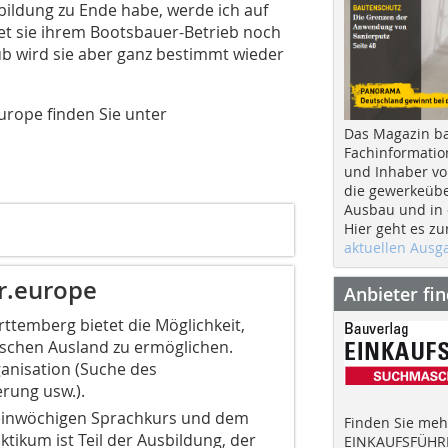
ildung zu Ende habe, werde ich auf
ttet sie ihrem Bootsbauer-Betrieb noch
ub wird sie aber ganz bestimmt wieder
rope finden Sie unter
Das Magazin b
Fachinformatio
und Inhaber vo
die gewerkeübe
Ausbau und in d
Hier geht es zu
aktuellen Aus
or.europe
Anbieter fi
rttemberg bietet die Möglichkeit,
ischen Ausland zu ermöglichen.
anisation (Suche des
erung usw.).
 einwöchigen Sprachkurs und dem
Finden Sie mehr
ikum ist Teil der Ausbildung, der
EINKAUFSFÜHRE