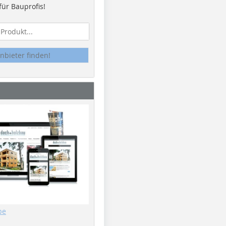
ür Bauprofis!
nbieter finden!
be