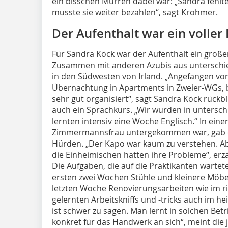
ein bisschen Murren dabei war: „Sandra fehlte 
musste sie weiter bezahlen“, sagt Krohmer.
Der Aufenthalt war ein voller 
Für Sandra Köck war der Aufenthalt ein großer 
Zusammen mit anderen Azubis aus unterschie
in den Südwesten von Irland. „Angefangen vo
Übernachtung in Apartments in Zweier-WGs, bi
sehr gut organisiert“, sagt Sandra Köck rückb
auch ein Sprachkurs. „Wir wurden in untersch
lernten intensiv eine Woche Englisch.“ In eine
Zimmermannsfrau untergekommen war, gab es
Hürden. „Der Kapo war kaum zu verstehen. Abe
die Einheimischen hatten ihre Probleme“, erz
Die Aufgaben, die auf die Praktikanten wartete
ersten zwei Wochen Stühle und kleinere Möb
letzten Woche Renovierungsarbeiten wie im ri
gelernten Arbeitskniffs und -tricks auch im 
ist schwer zu sagen. Man lernt in solchen Bet
konkret für das Handwerk an sich“, meint die 