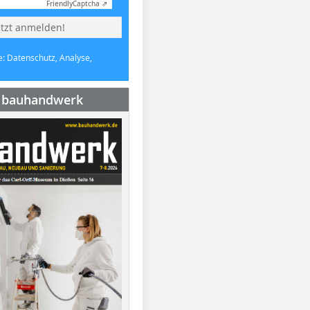
Friendly
Captcha ⇗
etzt anmelden!
e: Datenschutz, Analyse,
e bauhandwerk