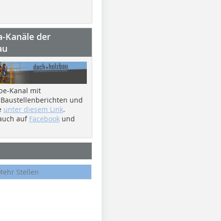
a-Kanäle der
au
be-Kanal mit
 Baustellenberichten und
e
unter diesem Link
.
 auch auf
Facebook
und
Mehr Stellen