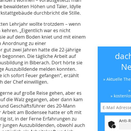
ie bewaldeten Höhen und Täler, Idylle
tattgebäude durchbricht die Stille.
tten Lehrjahr wollte trotzdem – wenn
 kehren. „Eigentlich war es nicht
 sie auf dem Boden kniet und mit einem
en Anordnung zu einer
gut zwei Jahren hatte die 22-jährige
dac
 begonnen. Die tägliche Arbeit auf
usbildung in Biberach. Dort hörte sie
Ne
nge Auszubildende melden konnten.
 ich sofort Feuer gefangen“, erzählt
» Aktuelle Th
 der Chef einwilligen.
»
 gerne auf große Reise gehen, aber es
» kostenlo
auf die Walz gegangen, aber dann kam
r und Geschäftsführer des 20-Mann
r Arbeit am Bodensee hatte er oft mit
ig ist, in der Ferne Erfahrungen zu
Anti-R
ner jungen Auszubildenden, obwohl auch