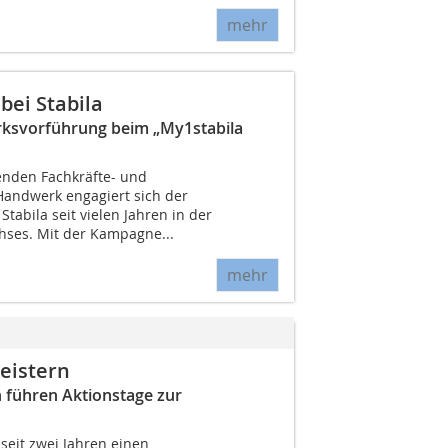
mehr
ei Stabila
rksvorführung beim „My1stabila
nden Fachkräfte- und
ndwerk engagiert sich der
tabila seit vielen Jahren in der
ses. Mit der Kampagne...
mehr
eistern
führen Aktionstage zur
 seit zwei Jahren einen