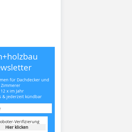
h+holzbau
wsletter
emen für Dachdecker und
Zimmerer
 12 x im Jahr
s & jederzeit kündbar
oboter-Verifizierung
Hier klicken