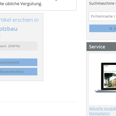
Suchmaschine f
die übliche Vergütung.
tikel erschien in
olzbau
A
1
Service
ssort: ZÜNFTIG
bonnement
ltsverzeichnis
Aktuelle Ausga
Mediadaten