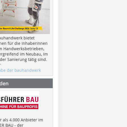
auhandwerk bietet
nen für die Inhaberinnen
n Handwerksbetrieben,
rgreifend im Neubau, im
er Sanierung tätig sind.
r
gabe der bauhandwerk
nden
 als 4.000 Anbieter im
R BAU - der