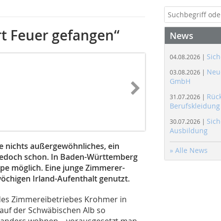
ort Feuer gefangen“
News
Sich
04.08.2026 |
Neue
03.08.2026 |
GmbH
Rüc
31.07.2026 |
Berufskleidung
Sich
30.07.2026 |
Ausbildung
de nichts außergewöhnliches, ein
» Alle News
jedoch schon. In Baden-Württemberg
ope möglich. Eine junge Zimmerer-
öchigen Irland-Aufenthalt genutzt.
es Zimmereibetriebes Krohmer in
 auf der Schwäbischen Alb so
anders wohnen – vorausgesetzt man