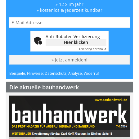
» 12 x im Jahr
» kostenlos & jederzeit kündbar
Anti-Roboter-Verifizierung
Hier klicken
Friendly
Captcha ⇗
» Jetzt anmelden!
Beispiele, Hinweise: Datenschutz, Analyse, Widerruf
Die aktuelle bauhandwerk