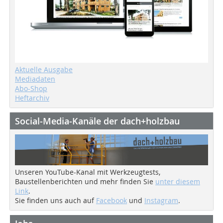
Aktuelle Ausgabe
Mediadaten
Abo-Shop
Heftarchiv
Social-Media-Kanäle der dach+holzbau
Unseren YouTube-Kanal mit Werkzeugtests,
Baustellenberichten und mehr finden Sie
unter diesem
Link
.
Sie finden uns auch auf
Facebook
und
Instagram
.