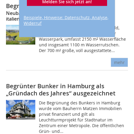
Melden Sie sich jetzt an!
Begrünte Holzkuppel
Neubau des Wellness-Tempels Aquaworld im
Beispiele, Hinweise: Datenschutz, Analyse,
italienischen Concorezzo
Widerruf
Das Spaß- und Wellnessbad Aquaworld,
Italiens erster vollständig überdachter
Wasserpark, umfasst 2150 m² Wasserfläche
und insgesamt 1100 m Wasserrutschen.
Der 700 m² große, voll ausgestattete...
mehr
Begrünter Bunker in Hamburg als
„Gründach des Jahres“ ausgezeichnet
Die Begrünung des Bunkers in Hamburg
wurde vom Bauherrn Matzen Immobilien
privat finanziert und gilt als
Leuchtturmprojekt für Stadtnatur im
Zentrum einer Metropole. Die öffentlichen
Grün- und...