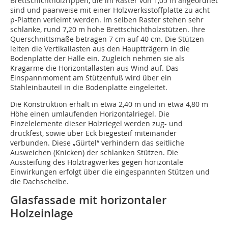
Brettschichtholzrippen, die im Raster von 1,05 m angeordnet
sind und paarweise mit einer Holzwerksstoffplatte zu acht
p-Platten verleimt werden. Im selben Raster stehen sehr
schlanke, rund 7,20 m hohe Brettschichtholzstützen. Ihre
Querschnittsmaße betragen 7 cm auf 40 cm. Die Stützen
leiten die Vertikallasten aus den Hauptträgern in die
Bodenplatte der Halle ein. Zugleich nehmen sie als
Kragarme die Horizontallasten aus Wind auf. Das
Einspannmoment am Stützenfuß wird über ein
Stahleinbauteil in die Bodenplatte eingeleitet.
Die Konstruktion erhält in etwa 2,40 m und in etwa 4,80 m
Höhe einen umlaufenden Horizontalriegel. Die
Einzelelemente dieser Holzriegel werden zug- und
druckfest, sowie über Eck biegesteif miteinander
verbunden. Diese „Gürtel“ verhindern das seitliche
Ausweichen (Knicken) der schlanken Stützen. Die
Aussteifung des Holztragwerkes gegen horizontale
Einwirkungen erfolgt über die eingespannten Stützen und
die Dachscheibe.
Glasfassade mit horizontaler
Holzeinlage