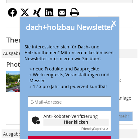
x
dach+holzbau Newsletter
Thematisch passende Artikel:
Sie interessieren sich für Dach- und
Holzbauthemen? Mit unserem kostenlosen
Ausgabe 06/2015
Newsletter informieren wir Sie über:
Photovoltaik und Dachbegrünung
» neue Produkte und Bauprojekte
Es gibt viele gute Gründe, PV und
» Werkzeugtests, Veranstaltungen und
Begrünung auf dem Dach zu vereinen:
Messen
Durch Verdunstungs- und
» 12 x pro Jahr und jederzeit kündbar
Kühlungsvorgänge verbessert die
Dachbegrünung die Leistung der PV-Anlage
und trägt damit zur...
Anti-Roboter-Verifizierung
mehr
Hier klicken
Friendly
Captcha ⇗
Ausgabe 02/2014