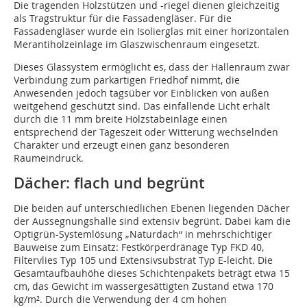
Die tragenden Holzstützen und -riegel dienen gleichzeitig
als Tragstruktur für die Fassadengläser. Für die
Fassadengläser wurde ein Isolierglas mit einer horizontalen
Merantiholzeinlage im Glaszwischenraum eingesetzt.
Dieses Glassystem ermöglicht es, dass der Hallenraum zwar
Verbindung zum parkartigen Friedhof nimmt, die
Anwesenden jedoch tagsüber vor Einblicken von außen
weitgehend geschützt sind. Das einfallende Licht erhält
durch die 11 mm breite Holzstabeinlage einen
entsprechend der Tageszeit oder Witterung wechselnden
Charakter und erzeugt einen ganz besonderen
Raumeindruck.
Dächer: flach und begrünt
Die beiden auf unterschiedlichen Ebenen liegenden Dächer
der Aussegnungshalle sind extensiv begrünt. Dabei kam die
Optigrün-Systemlösung „Naturdach“ in mehrschichtiger
Bauweise zum Einsatz: Festkörperdränage Typ FKD 40,
Filtervlies Typ 105 und Extensivsubstrat Typ E-leicht. Die
Gesamtaufbauhöhe dieses Schichtenpakets beträgt etwa 15
cm, das Gewicht im wassergesättigten Zustand etwa 170
kg/m². Durch die Verwendung der 4 cm hohen