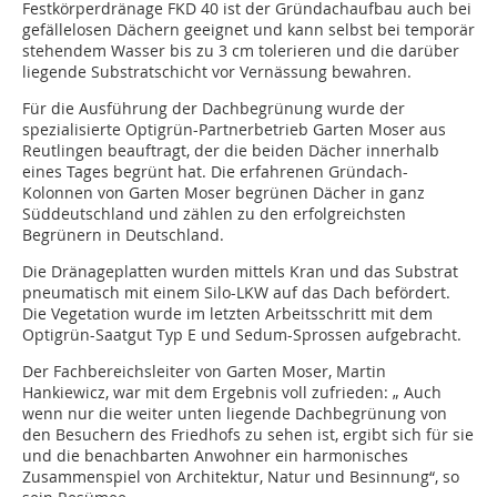
Festkörperdränage FKD 40 ist der Gründachaufbau auch bei
gefällelosen Dächern geeignet und kann selbst bei temporär
stehendem Wasser bis zu 3 cm tolerieren und die darüber
liegende Substratschicht vor Vernässung bewahren.
Für die Ausführung der Dachbegrünung wurde der
spezialisierte Optigrün-Partnerbetrieb Garten Moser aus
Reutlingen beauftragt, der die beiden Dächer innerhalb
eines Tages begrünt hat. Die erfahrenen Gründach-
Kolonnen von Garten Moser begrünen Dächer in ganz
Süddeutschland und zählen zu den erfolgreichsten
Begrünern in Deutschland.
Die Dränageplatten wurden mittels Kran und das Substrat
pneumatisch mit einem Silo-LKW auf das Dach befördert.
Die Vegetation wurde im letzten Arbeitsschritt mit dem
Optigrün-Saatgut Typ E und Sedum-Sprossen aufgebracht.
Der Fachbereichsleiter von Garten Moser, Martin
Hankiewicz, war mit dem Ergebnis voll zufrieden: „ Auch
wenn nur die weiter unten liegende Dachbegrünung von
den Besuchern des Friedhofs zu sehen ist, ergibt sich für sie
und die benachbarten Anwohner ein harmonisches
Zusammenspiel von Architektur, Natur und Besinnung“, so